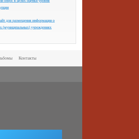
й опрос в целях оценки уровня
рупции
айт для размещения информации о
ых (муниципальных) учреждениях
льбомы
Контакты