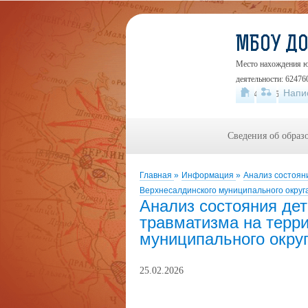
МБОУ Д
Место нахождения юр
деятельности: 624760
Напи
+7 (34345) 5-46-48
Сведения об образ
Главная
»
Информация
»
Анализ состоян
Верхнесалдинского муниципального округ
Анализ состояния дет
травматизма на терр
муниципального окру
25.02.2026