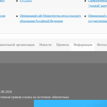
ного
РУСАDА
Социологически
"деловой" кор
ссии
Официальный сайт Министерства науки и высшего
Официальный с
образования Российской Федерации
государственн
овательной организации
Новости
Проекты
Информация
Фотоа
.08.2026
тивная прямая ссылка на источник обязательна