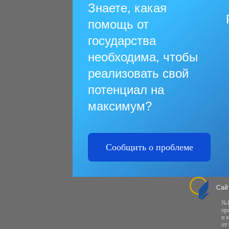
Знаете, какая
помощь от
государства
необходима, чтобы
реализовать свой
потенциал на
максимум?
Сообщить о проблеме
Сай
№1
пр
и 
от