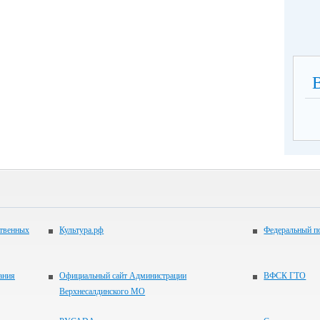
ственных
Культура.рф
Федеральный по
ания
Официальный сайт Администрации
ВФСК ГТО
Верхнесалдинского МО