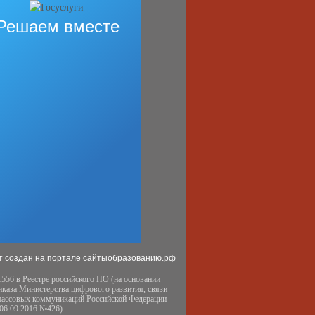
Решаем вместе
т создан на портале сайтыобразованию.рф
556 в Реестре российского ПО (на основании
иказа Министерства цифрового развития, связи
массовых коммуникаций Российской Федерации
 06.09.2016 №426)